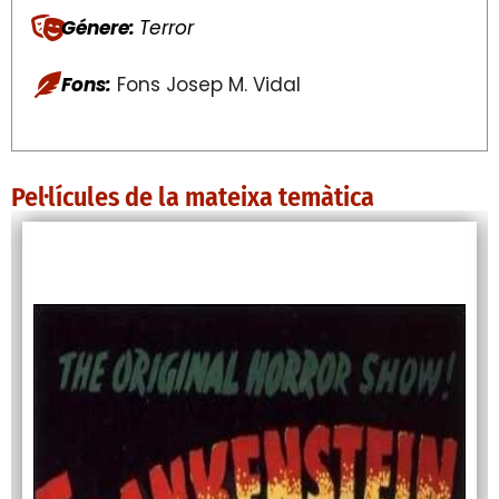
Génere:
Terror
Fons:
Fons Josep M. Vidal
Pel·lícules de la mateixa temàtica