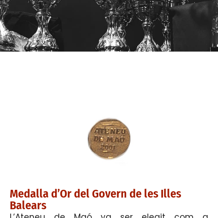
Medalla d’Or del Govern de les Illes
Balears
L’Ateneu de Maó va ser elegit com a