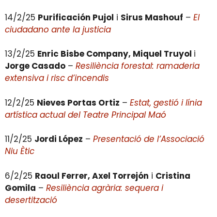
14/2/25
Purificación Pujol
i
Sirus Mashouf
–
El
ciudadano ante la justicia
13/2/25
Enric Bisbe Company, Miquel Truyol
i
Jorge Casado
–
Resiliència forestal: ramaderia
extensiva i risc d’incendis
12/2/25
Nieves Portas Ortiz
–
Estat, gestió i línia
artística actual del Teatre Principal Maó
11/2/25
Jordi López
–
Presentació de l’Associació
Niu Ètic
6/2/25
Raoul Ferrer, Axel Torrejón
i
Cristina
Gomila
–
Resiliència agrària: sequera i
desertització