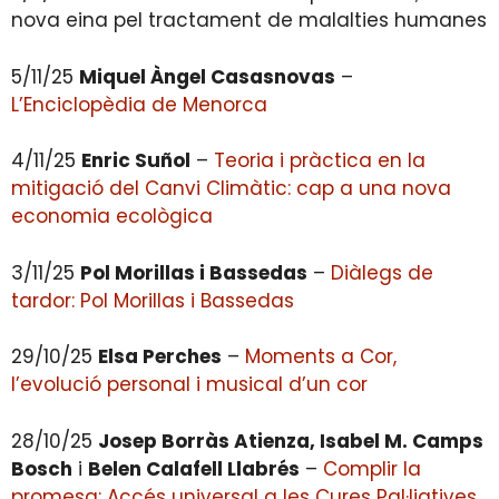
nova eina pel tractament de malalties humanes
5/11/25
Miquel Àngel Casasnovas
–
L’Enciclopèdia de Menorca
4/11/25
Enric Suñol
–
Teoria i pràctica en la
mitigació del Canvi Climàtic: cap a una nova
economia ecològica
3/11/25
Pol Morillas i Bassedas
–
Diàlegs de
tardor: Pol Morillas i Bassedas
29/10/25
Elsa Perches
–
Moments a Cor,
l’evolució personal i musical d’un cor
28/10/25
Josep Borràs Atienza, Isabel M. Camps
Bosch
i
Belen Calafell Llabrés
–
Complir la
promesa: Accés universal a les Cures Pal·liatives