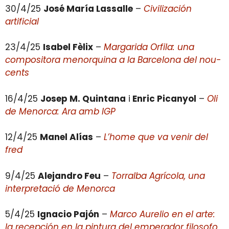
30/4/25
José María Lassalle
–
Civilización
artificial
23/4/25
Isabel Fèlix
–
Margarida Orfila: una
compositora menorquina a la Barcelona del nou-
cents
16/4/25
Josep M. Quintana
i
Enric Picanyol
–
Oli
de Menorca: Ara amb IGP
12/4/25
Manel Alías
–
L’home que va venir del
fred
9/4/25
Alejandro Feu
–
Torralba Agrícola, una
interpretació de Menorca
5/4/25
Ignacio Pajón
–
Marco Aurelio en el arte:
la recepción en la pintura del emperador filosofo