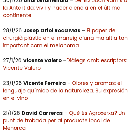
30/1/26
Unai Letamendia
–
Del IES Joan Ramis a
la Antártida: vivir y hacer ciencia en el último
continente
28/1/26
Josep Oriol Roca Mas
–
El paper del
cirurgià plàstic en el maneig d’una malaltia tan
important com el melanoma
27/1/26
Vicente Valero
–
Diàlegs amb escriptors:
Vicente Valero
23/1/26
Vicente Ferreira
–
Olores y aromas: el
lenguaje químico de la naturaleza. Su expresión
en el vino
21/1/26
David Carreras
–
Què és Agroxerxa? Un
punt de trobada per al producte local de
Menorca