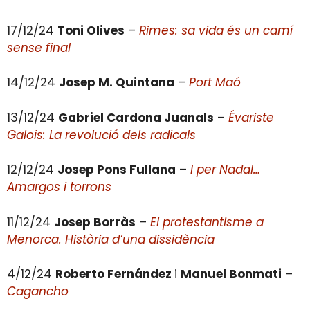
17/12/24
Toni Olives
–
Rimes: sa vida és un camí
sense final
14/12/24
Josep M. Quintana
–
Port Maó
13/12/24
Gabriel Cardona Juanals
–
Évariste
Galois: La revolució dels radicals
12/12/24
Josep Pons Fullana
–
I per Nadal…
Amargos i torrons
11/12/24
Josep Borràs
–
El protestantisme a
Menorca. Història d’una dissidència
4/12/24
Roberto Fernández
i
Manuel Bonmati
–
Cagancho