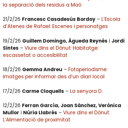
la separació dels residus a Maó
21/2/26
Francesc Casadesús Bordoy
–
L’Escola
d’Atenes de Rafael: Escenes i personatges
19/2/26
Guillem Domingo, Águeda Reynés
i
Jordi
Sintes
–
Viure dins el Dònut: Habitatge:
escassetat o accesibilitat
18/2/26
Gemma Andreu
–
Fotoperiodisme:
Imatges per informar des d’un diari local
17/2/26
Carme Cloquells
–
La senyora D.
12/2/26
Ferran García, Joan Sánchez, Verónica
Mullor
i
Núria Llabrés
–
Viure dins el Dònut:
L’Alimentació de proximitat