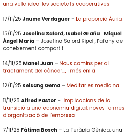
una vella idea: les societats cooperatives
17/11/25
Jaume Verdaguer
–
La proporció Àuria
15/11/25
Josefina Salord, Isabel Graña
i
Miquel
Àngel Maria
– Josefina Salord Ripoll, l’afany de
coneixement compartit
14/11/25
Manel Juan
–
Nous camins per al
tractament del càncer…, i més enllà
12/11/25
Kelsang Gema
–
Meditar es medicina
11/11/25
Alfred Pastor
–
Implicacions de la
transició a una economia digital: noves formes
d’organització de l’empresa
7/11/25
Fàtima Bosch
– La Teràpia Gènica, una