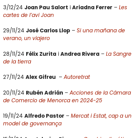
3/12/24
Joan Pau Salort
i
Ariadna Ferrer
–
Les
cartes de l’avi Joan
29/11/24
José Carlos Llop
–
Si una mañana de
verano, un viajero
28/11/24
Félix Zurita
i
Andrea Rivera
–
La Sangre
de la tierra
27/11/24
Alex Gifreu
–
Autoretrat
20/11/24
Rubén Adrián
–
Acciones de la Cámara
de Comercio de Menorca en 2024-25
19/11/24
Alfredo Pastor
–
Mercat i Estat, cap a un
model de governança