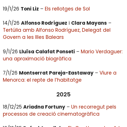
19/1/26
Toni Liz
–
Els rellotges de Sol
14/1/26
Alfonso Rodríguez
i
Clara Mayans
–
Tertúlia amb Alfonso Rodríguez, Delegat del
Govern a les Illes Balears
9/1/26
Lluïsa Calafat Ponseti
–
Mario Verdaguer:
una aproximació biogràfica
7/1/26
Montserrat Pareja-Eastaway
–
Viure a
Menorca: el repte de l’habitatge
2025
18/12/25
Ariadna Fortuny
–
Un recorregut pels
processos de creació cinematogràfica