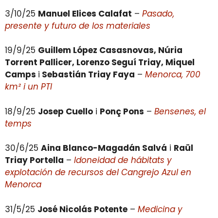
3/10/25
Manuel Elices Calafat
–
Pasado,
presente y futuro de los materiales
19/9/25
Guillem López Casasnovas, Núria
Torrent Pallicer, Lorenzo Seguí Triay, Miquel
Camps
i
Sebastián Triay Faya
–
Menorca, 700
km² i un PTI
18/9/25
Josep Cuello
i
Ponç Pons
–
Bensenes, el
temps
30/6/25
Aina Blanco-Magadán Salvá
i
Raül
Triay Portella
–
Idoneidad de hábitats y
explotación de recursos del Cangrejo Azul en
Menorca
31/5/25
José Nicolás Potente
–
Medicina y