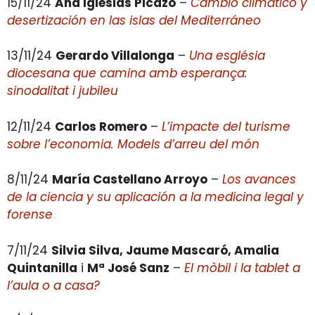
15/11/24
Ana Iglesias Picazo
–
Cambio climático y
desertización en las islas del Mediterráneo
13/11/24
Gerardo Villalonga
–
Una església
diocesana que camina amb esperança:
sinodalitat i jubileu
12/11/24
Carlos Romero
–
L’impacte del turisme
sobre l’economia. Models d’arreu del món
8/11/24
María Castellano Arroyo
–
Los avances
de la ciencia y su aplicación a la medicina legal y
forense
7/11/24
Silvia Silva, Jaume Mascaró, Amalia
Quintanilla
i
Mª José Sanz
–
El mòbil i la tablet a
l’aula o a casa?