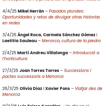
4/4/25
Mikel Herrán
–
Pasados plurales:
Oportunidades y retos de divulgar otras historias
en redes
3/4/25
Ángel Roca, Carmela Sánchez Gómez
i
Laetitia Sauleau
–
Menorca, cultura de la piedra
2/4/25
Martí Andreu Villalonga
–
Introducció a
l’horticultura
27/3/25
Joan Torres Torres
–
Successions i
pactes successoris a Menorca
26/3/25
Olivia Diaz
i
Xavier Pons
–
Viatjar des de
Menorca