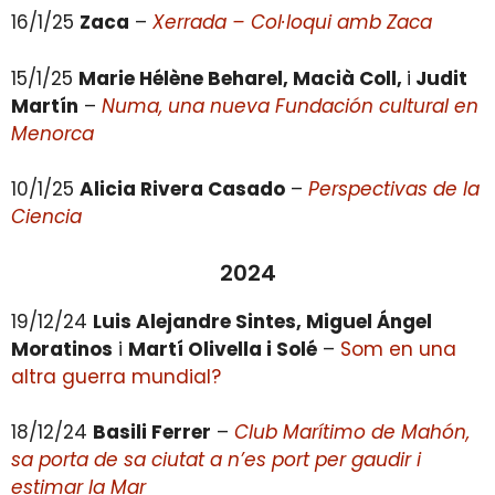
16/1/25
Zaca
–
Xerrada – Col·loqui amb Zaca
15/1/25
Marie Hélène Beharel, Macià Coll,
i
Judit
Martín
–
Numa, una nueva Fundación cultural en
Menorca
10/1/25
Alicia Rivera Casado
–
Perspectivas de la
Ciencia
2024
19/12/24
Luis Alejandre Sintes, Miguel Ángel
Moratinos
i
Martí Olivella i Solé
–
Som en una
altra guerra mundial?
18/12/24
Basili Ferrer
–
Club Marítimo de Mahón,
sa porta de sa ciutat a n’es port per gaudir i
estimar la Mar