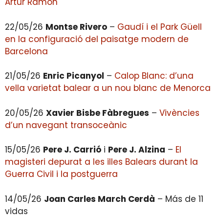
Artur Ramon
22/05/26
Montse Rivero
–
Gaudí i el Park Güell
en la configuració del paisatge modern de
Barcelona
21/05/26
Enric Picanyol
–
Calop Blanc: d’una
vella varietat balear a un nou blanc de Menorca
20/05/26
Xavier Bisbe Fàbregues
–
Vivències
d’un navegant transoceànic
15/05/26
Pere J. Carrió
i
Pere J. Alzina
–
El
magisteri depurat a les illes Balears durant la
Guerra Civil i la postguerra
14/05/26
Joan Carles March Cerdà
–
Más de 11
vidas