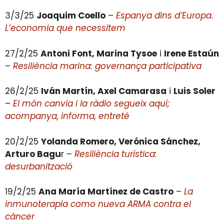
3/3/25
Joaquim Coello
–
Espanya dins d’Europa.
L’economia que necessitem
27/2/25
Antoni Font, Marina Tysoe
i
Irene Estaún
–
Resiliència marina: governança participativa
26/2/25
Iván Martín, Axel Camarasa
i
Luis Soler
–
El món canvia i la ràdio segueix aquí;
acompanya, informa, entreté
20/2/25
Yolanda Romero, Verónica Sánchez,
Arturo Bagu
r –
Resiliència turística:
desurbanització
19/2/25
Ana María Martínez de Castro
–
La
inmunoterapia como nueva ARMA contra el
càncer