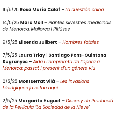
16/5/25
Rosa María Calaf
–
La cuestión china
14/5/25
Marc Moll
–
Plantes silvestres medicinals
de Menorca, Mallorca i Pitiüses
9/5/25
Elisenda Julibert
–
Hombres fatales
7/5/25
Laura Triay
i
Santiago Pons-Quintana
Sugranyes
–
Aida i l’empremta de l’òpera a
Menorca: passat i present d’un gènere viu
6/5/25
Montserrat Vilà
–
Les invasions
biològiques ja estan aquí
2/5/25
Margarita Huguet
–
Disseny de Producció
de la Pel·lícula “La Sociedad de la Nieve
”