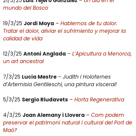
21/3/25
Luis Tejero González
–
Un día en el
mundo del Bosco
19/3/25
Jordi Moya
–
Hablemos de tu dolor.
Tratar el dolor, aliviar el sufrimiento y mejorar la
calidad de vida
12/3/25
Antoni Anglada
–
L’Apicultura a Menorca,
un art ancestral
7/3/25
Lucia Mestre
–
Judith i Holofernes
d’Artemisia Gentileschi, una pintura visceral!
5/3/25
Sergio Riudavets
–
Horta Regenerativa
4/3/25
Joan Alemany i Llovera
–
Com podem
preservar el patrimoni natural i cultural del Port de
Maó?