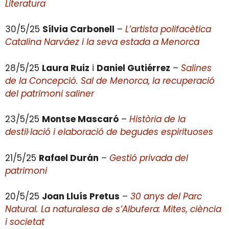
Literatura
30/5/25
Sílvia Carbonell
–
L’artista polifacètica
Catalina Narváez i la seva estada a Menorca
28/5/25
Laura Ruiz
i
Daniel Gutiérrez
–
Salines
de la Concepció. Sal de Menorca, la recuperació
del patrimoni saliner
23/5/25
Montse Mascaró
–
Història de la
destil·lació i elaboració de begudes espirituoses
21/5/25
Rafael Durán
–
Gestió privada del
patrimoni
20/5/25
Joan Lluís Pretus
–
30 anys del Parc
Natural. La naturalesa de s’Albufera: Mites, ciència
i societat