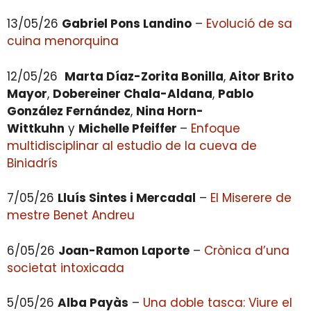
13/05/26
Gabriel Pons Landino
–
Evolució de sa
cuina menorquina
12/05/26
Marta Díaz-Zorita Bonilla
,
Aitor Brito
Mayor
,
Dobereiner
Chala-Aldana
,
Pablo
González Fernández
,
Nina Horn-
Wittkuhn
y
Michelle Pfeiffer
–
Enfoque
multidisciplinar al estudio de la cueva de
Biniadrís
7/05/26
Lluís Sintes i Mercadal
–
El Miserere de
mestre Benet Andreu
6/05/26
Joan-Ramon Laporte
–
Crònica d’una
societat intoxicada
5/05/26
Alba Payàs
–
Una doble tasca: Viure el