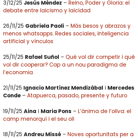
3/12/25
Jesús Méndez
–
Reino, Poder y Gloria: el
debate entre laicismo y laicidad
26/11/25
Gabriela Paoli
–
Más besos y abrazos y
menos whatsapps. Redes sociales, inteligencia
artificial y vínculos
25/11/25
Rafael Suñol
–
Què vol dir competir i què
vol dir cooperar? Cap a un nou paradigma de
l’economia
21/11/25
Ignacio Martínez Mendizábal
i
Mercedes
Conde
–
Atapuerca, pasado, presente y futuro
19/11/25
Aina
i
Maria Pons
–
L’ànima de l’oliva: el
camp menorquí i el seu oli
18/11/25
Andreu Missé
–
Noves oportunitats per a