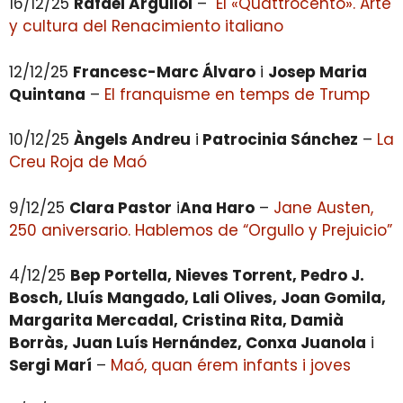
16/12/25
Rafael Argullol
–
El «Quattrocento». Arte
y cultura del Renacimiento italiano
12/12/25
Francesc-Marc Álvaro
i
Josep Maria
Quintana
–
El franquisme en temps de Trump
10/12/25
Àngels Andreu
i
Patrocinia Sánchez
–
La
Creu Roja de Maó
9/12/25
Clara Pastor
i
Ana Haro
–
Jane Austen,
250 aniversario. Hablemos de “Orgullo y Prejuicio”
4/12/25
Bep Portella, Nieves Torrent, Pedro J.
Bosch, Lluís Mangado, Lali Olives, Joan Gomila,
Margarita Mercadal, Cristina Rita, Damià
Borràs, Juan Luís Hernández, Conxa Juanola
i
Sergi Marí
–
Maó, quan érem infants i joves