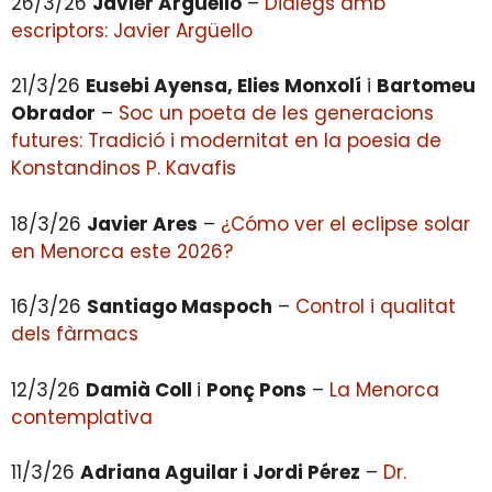
26/3/26
Javier Argüello
–
Diàlegs amb
escriptors: Javier Argüello
21/3/26
Eusebi Ayensa, Elies Monxolí
i
Bartomeu
Obrador
–
Soc un poeta de les generacions
futures: Tradició i modernitat en la poesia de
Konstandinos P. Kavafis
18/3/26
Javier Ares
–
¿Cómo ver el eclipse solar
en Menorca este 2026?
16/3/26
Santiago Maspoch
–
Control i qualitat
dels fàrmacs
12/3/26
Damià Coll
i
Ponç Pons
–
La Menorca
contemplativa
11/3/26
Adriana Aguilar i Jordi Pérez
–
Dr.