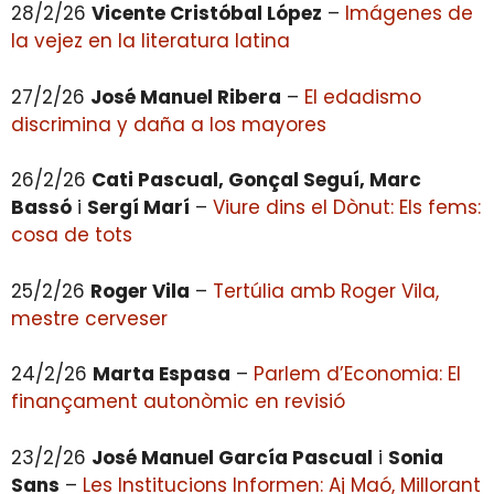
28/2/26
Vicente Cristóbal López
–
Imágenes de
la vejez en la literatura latina
27/2/26
José Manuel Ribera
–
El edadismo
discrimina y daña a los mayores
26/2/26
Cati Pascual, Gonçal Seguí, Marc
Bassó
i
Sergí Marí
–
Viure dins el Dònut: Els fems:
cosa de tots
25/2/26
Roger Vila
–
Tertúlia amb Roger Vila,
mestre cerveser
24/2/26
Marta Espasa
–
Parlem d’Economia: El
finançament autonòmic en revisió
23/2/26
José Manuel García Pascual
i
Sonia
Sans
–
Les Institucions Informen: Aj Maó, Millorant