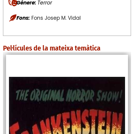
Génere:
Terror
Fons:
Fons Josep M. Vidal
Pel·lícules de la mateixa temàtica