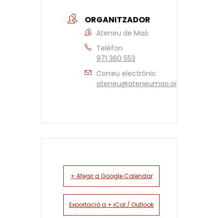
ORGANITZADOR
Ateneu de Maó
Telèfon
971 360 553
Correu electrònic
ateneu@ateneumao.org
+ Afegir a Google Calendar
Exportació a + iCal / Outlook