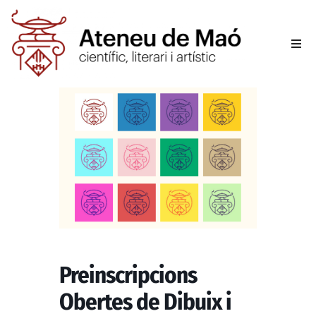
L’aten
Fer-se
Activit
Sala d
Conta
Preinscripcions
Obertes de Dibuix i