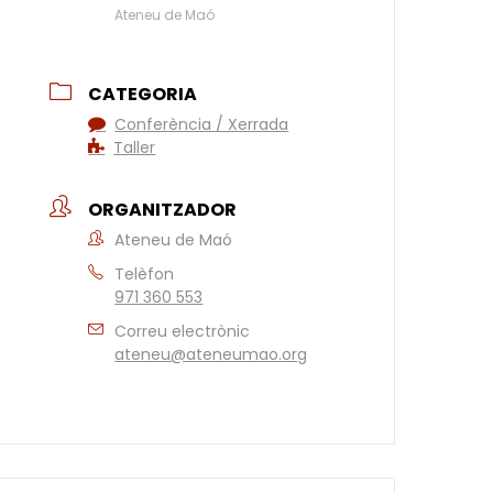
Ateneu de Maó
CATEGORIA
Conferència / Xerrada
Taller
ORGANITZADOR
Ateneu de Maó
Telèfon
971 360 553
Correu electrònic
ateneu@ateneumao.org