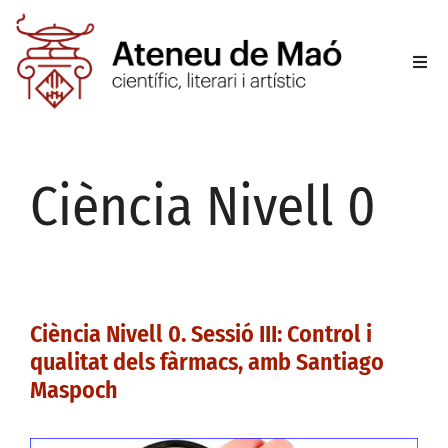
L’aten
Fer-se
Ciència Nivell 0
Activit
Sala d
Conta
Ciència Nivell 0. Sessió III: Control i
qualitat dels fàrmacs, amb Santiago
Maspoch