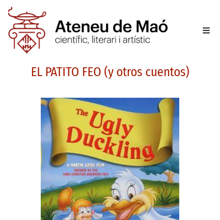
L’aten
EL PATITO FEO (y otros cuentos)
Fer-se
Activit
Sala d
Conta