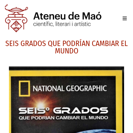
L’aten
SEIS GRADOS QUE PODRÍAN CAMBIAR EL
Fer-se
MUNDO
Activit
Sala d
Conta