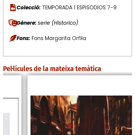
Colecció:
TEMPORADA 1 ESPISODIOS 7-9
Génere:
serie (Historico)
Fons:
Fons Margarita Orfila
Pel·lícules de la mateixa temàtica