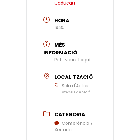
Caducat!
HORA
19:30
MÉS
INFORMACIÓ
Pots veure'l aquí
LOCALITZACIÓ
Sala d'Actes
Ateneu de Maó
CATEGORIA
Conferència /
Xerrada