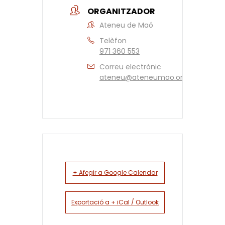
ORGANITZADOR
Ateneu de Maó
Telèfon
971 360 553
Correu electrònic
ateneu@ateneumao.org
+ Afegir a Google Calendar
Exportació a + iCal / Outlook