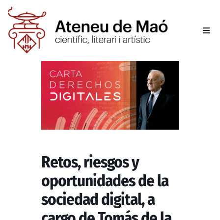
L’aten
Fer-se
Activit
Sala d
Retos, riesgos y
Conta
oportunidades de la
sociedad digital, a
cargo de Tomás de la