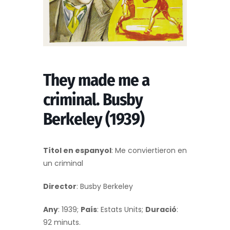
They made me a
criminal. Busby
Berkeley (1939)
Títol en espanyol
: Me conviertieron en
un criminal
Director
: Busby Berkeley
Any
: 1939;
País
: Estats Units;
Duració
:
92 minuts.