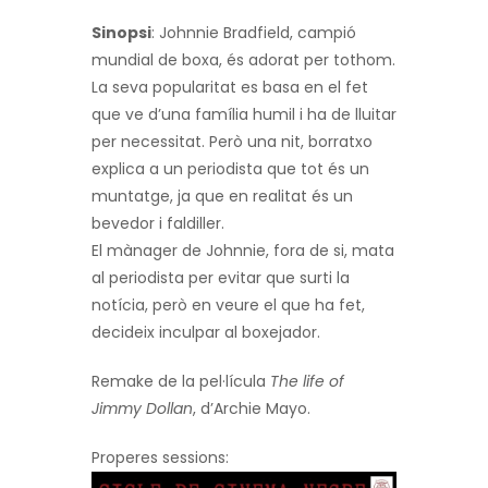
Sinopsi
:
Johnnie
Bradfield
, campió
mundial de boxa, és adorat per tothom.
La seva popularitat es basa en el fet
que ve d’una família humil i ha de lluitar
per necessitat. Però una nit, borratxo
explica a un periodista que tot és un
muntatge, ja que en realitat és un
bevedor i faldiller.
El mànager de
Johnnie
, fora de si, mata
al periodista per evitar que surti la
notícia, però en veure el que ha fet,
decideix inculpar al boxejador.
Remake de la pel·lícula
The life of
Jimmy Dollan
, d’Archie Mayo.
Properes sessions: