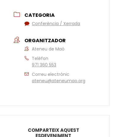
CATEGORIA
Conferència / Xerrada
ORGANITZADOR
Ateneu de Maó
Telèfon
971 360 553
Correu electrònic
ateneu@ateneumao.org
COMPARTEIX AQUEST
ESDEVENIMENT