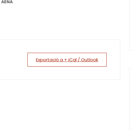
e
AENA
.
Exportació a + iCal / Outlook