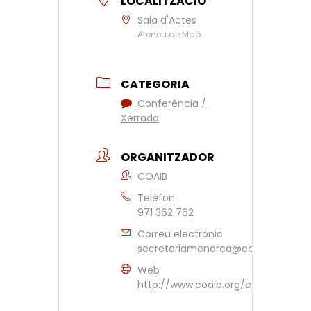
LOCALITZACIÓ
Sala d'Actes
Ateneu de Maó
CATEGORIA
Conferència /
Xerrada
ORGANITZADOR
COAIB
Telèfon
971 362 762
Correu electrònic
secretariamenorca@coaib.es
Web
http://www.coaib.org/es.aspx