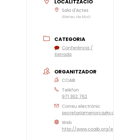
LOCALITZACIÓ
Sala d'Actes
Ateneu de Maó
CATEGORIA
Conferència /
Xerrada
ORGANITZADOR
COAIB
Telèfon
971 362 762
Correu electrònic
secretariamenorca@coaib.es
Web
http://www.coaib.org/es.aspx