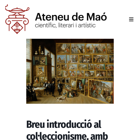
L’aten
Fer-se
Activit
Sala d
Conta
Breu introducció al
col·leccionisme, amb