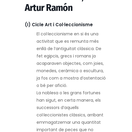
Artur Ramón
(I) Cicle Art i Col·leccionisme
El col·leccionisme en si és una
activitat que es remunta més
enllà de l’antiguitat clàssica. De
fet egipcis, grecs i romans ja
acaparaven objectes, com joies,
monedes, ceràmica o escultura,
ja fos com a mostra d’ostentació
o bé per afició.
La noblesa o les grans fortunes
han sigut, en certa manera, els
successors d’aquells
col·leccionistes clàssics, arribant
emmagatzemar una quantitat
important de peces que no