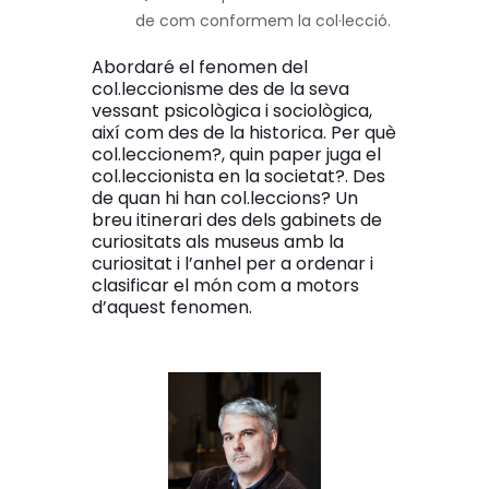
de com conformem la col·lecció.
Abordaré el fenomen del
col.leccionisme des de la seva
vessant psicològica i sociològica,
així com des de la historica. Per què
col.leccionem?, quin paper juga el
col.leccionista en la societat?. Des
de quan hi han col.leccions? Un
breu itinerari des dels gabinets de
curiositats als museus amb la
curiositat i l’anhel per a ordenar i
clasificar el món com a motors
d’aquest fenomen.