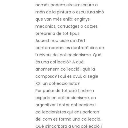
només podem circumscriure a
món de la pintura o escultura sinó
que van més enllà: enginys
mecànics, carruatges o cotxes,
orfebreria de tot tipus.
Aquest nou cicle de d’Art
contemporani es centrarà dins de
l’univers del col·leccionisme. Què
és una col·lecció? A què
anomenem col·lecció i què la
composa? I qui es avui, al segle
XXI un col·leccionista?
Per parlar de tot això tindrem
experts en col·leccionisme, en
organitzar i dotar col·leccions i
col·leccionistes qui ens parlaran
del com es forma una col·lecció.
Què s’incorpora a una col·lecció i