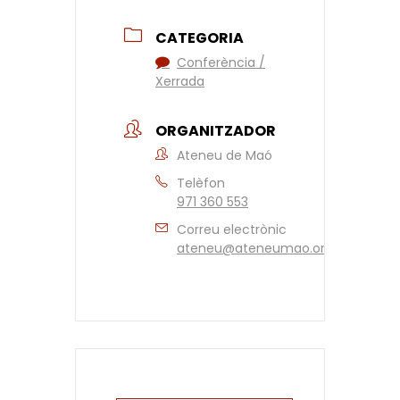
CATEGORIA
Conferència /
Xerrada
ORGANITZADOR
Ateneu de Maó
Telèfon
971 360 553
Correu electrònic
ateneu@ateneumao.org