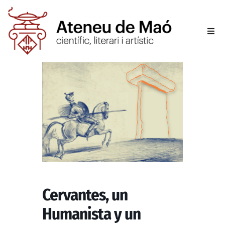
L’aten
Fer-se
Activit
Sala d
Conta
Cervantes, un
Humanista y un