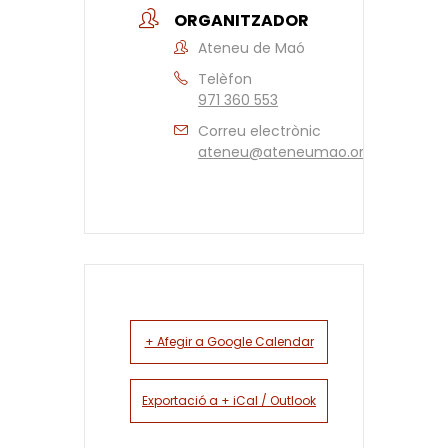
ORGANITZADOR
Ateneu de Maó
Telèfon
971 360 553
Correu electrònic
ateneu@ateneumao.org
+ Afegir a Google Calendar
Exportació a + iCal / Outlook