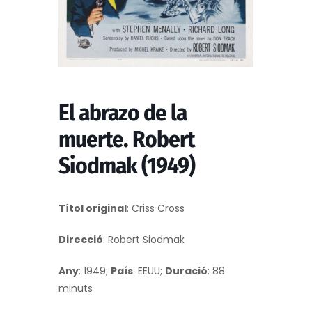
El abrazo de la
muerte. Robert
Siodmak (1949)
Títol original
: Criss Cross
Direcció
: Robert Siodmak
Any
: 1949;
País
: EEUU;
Duració
: 88
minuts