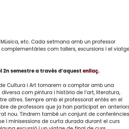
ema, Música, etc. Cada setmana amb un professor
s complementàries com tallers, excursions i el viatg
l 2n semestre a través d’aquest
enllaç
.
 de Cultura i Art tornarem a comptar amb una
versa com pintura i història de l’art, literatura,
ntre altres. Sempre amb el professorat entès en el
e de professors que ja han participat en anterior
sorat nou. Tindrem també un conjunt de conferèncie
se i
minisessions
de curta durada durant el curs
guna excursió i un viatge de final de curs.