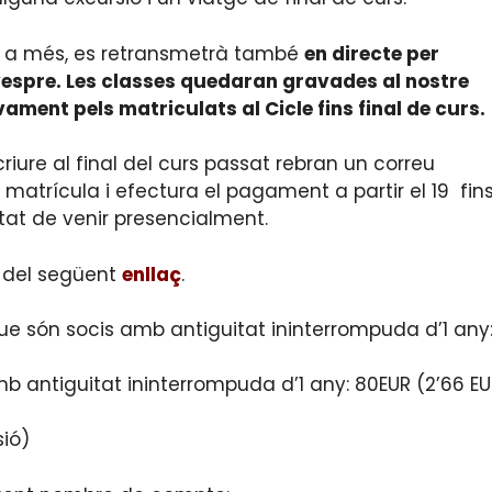
 i, a més, es retransmetrà també
en directe per
espre. Les classes quedaran gravades al nostre
ament pels matriculats al Cicle fins final de curs.
iure al final del curs passat rebran un correu
 matrícula i efectura el pagament a partir el 19 fin
at de venir presencialment.
 del següent
enllaç
.
que són socis amb antiguitat ininterrompuda d’1 any
b antiguitat ininterrompuda d’1 any: 80EUR (2’66 E
sió)