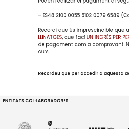
Poden realitzar el pagament al se
– ES48 2100 0055 5102 0079 6589 (C
Recordi que és imprescindible que 
LLINATGES
, que faci
UN INGRÉS PER P
de pagament com a comprovant. No fa
curs.
Recordeu que per accedir a aquesta act
ENTITATS COL·LABORADORES