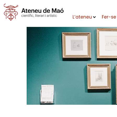
L’ateneu
Fer-se