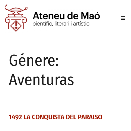
L’aten
Fer-se
Génere:
Activit
Aventuras
Sala d
Conta
1492 LA CONQUISTA DEL PARAISO