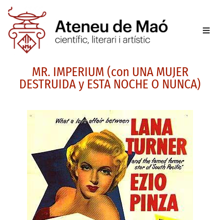
L’aten
MR. IMPERIUM (con UNA MUJER
Fer-se
DESTRUIDA y ESTA NOCHE O NUNCA)
Activit
Sala d
Conta