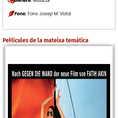
Génere:
Musical
Fons:
Fons Josep M. Vidal
Pel·lícules de la mateixa temàtica