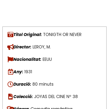
Títol Original:
TONIGTH OR NEVER
Director:
LEROY, M.
Nacionalitat:
EEUU
Any:
1931
Duració:
80 minuts
Colecció:
JOYAS DEL CINE Nº 38
Génere:
Comedia romántica