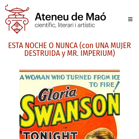
L’aten
ESTA NOCHE O NUNCA (con UNA MUJER
Fer-se
DESTRUIDA y MR. IMPERIUM)
Activit
Sala d
Conta