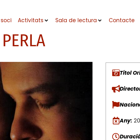
 soci
Activitats
Sala de lectura
Contacte
 PERLA
Títol Or
Directo
Naciona
Any:
20
Duració