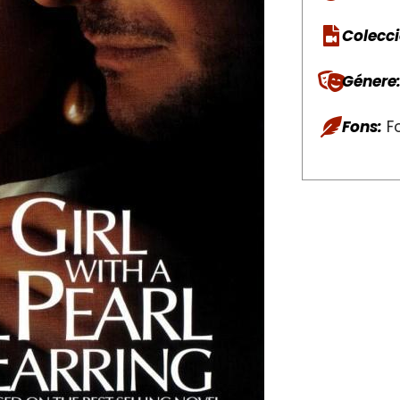
Colecci
Génere
Fons:
Fo