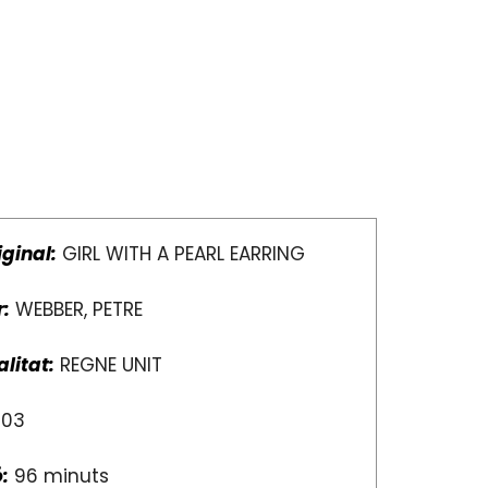
iginal:
GIRL WITH A PEARL EARRING
r:
WEBBER, PETRE
litat:
REGNE UNIT
03
:
96 minuts