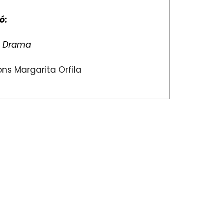
ó:
:
Drama
ns Margarita Orfila