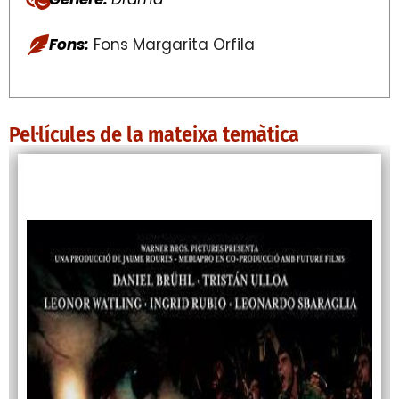
Fons:
Fons Margarita Orfila
Pel·lícules de la mateixa temàtica