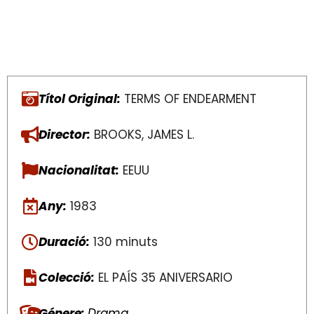
Títol Original:
TERMS OF ENDEARMENT
Director:
BROOKS, JAMES L.
Nacionalitat:
EEUU
Any:
1983
Duració:
130 minuts
Colecció:
EL PAÍS 35 ANIVERSARIO
Génere:
Drama