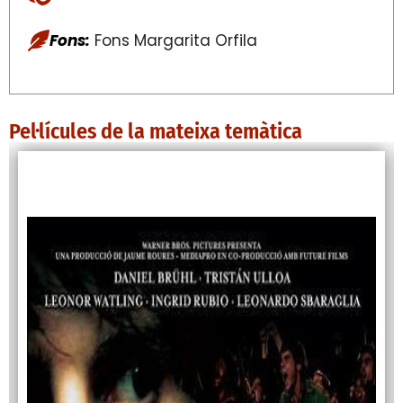
Fons:
Fons Margarita Orfila
Pel·lícules de la mateixa temàtica