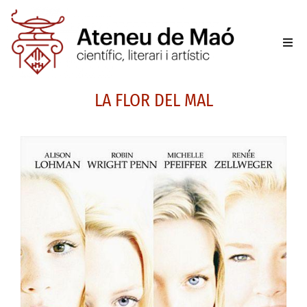
L’aten
LA FLOR DEL MAL
Fer-se
Activit
Sala d
Conta