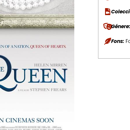
Colecci
Génere
Fons:
Fo