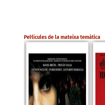
Pel·lícules de la mateixa temàtica