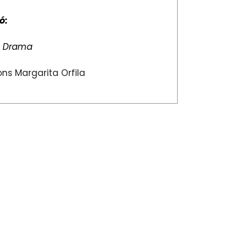
ó:
:
Drama
ns Margarita Orfila