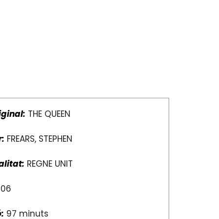
iginal:
THE QUEEN
r:
FREARS, STEPHEN
litat:
REGNE UNIT
06
:
97 minuts