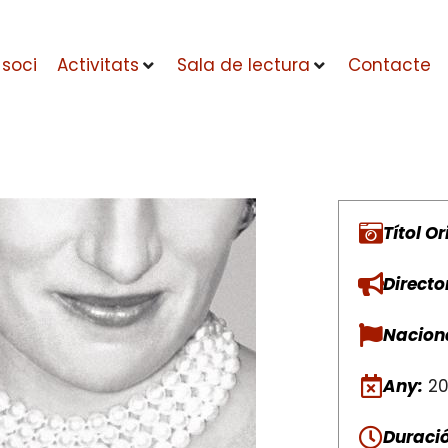
 soci
Activitats
Sala de lectura
Contacte
Títol Or
Directo
Naciona
Any:
20
Duració