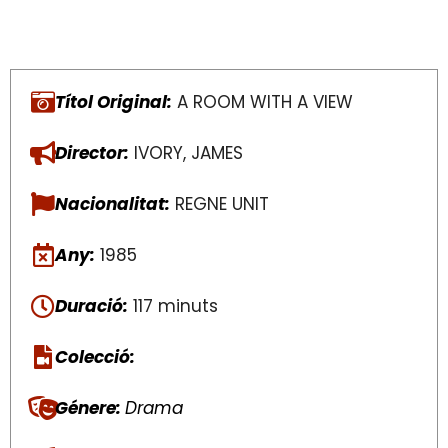
Títol Original:
A ROOM WITH A VIEW
Director:
IVORY, JAMES
Nacionalitat:
REGNE UNIT
Any:
1985
Duració:
117 minuts
Colecció:
Génere:
Drama