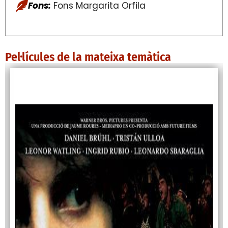
Fons:
Fons Margarita Orfila
Pel·lícules de la mateixa temàtica