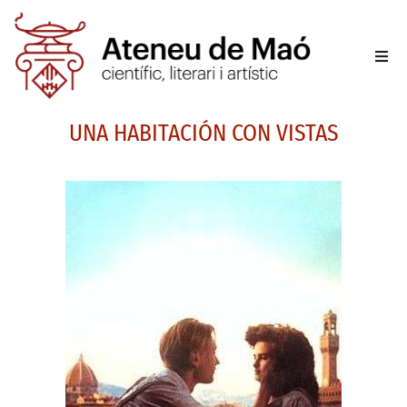
L’aten
UNA HABITACIÓN CON VISTAS
Fer-se
Activit
Sala d
Conta