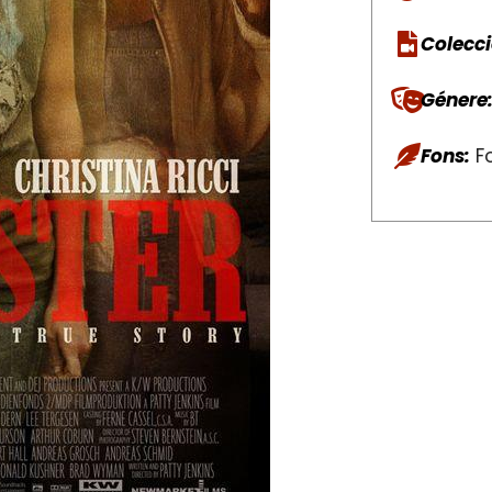
Colecci
Génere
Fons:
Fo