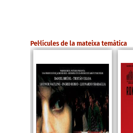
Pel·lícules de la mateixa temàtica