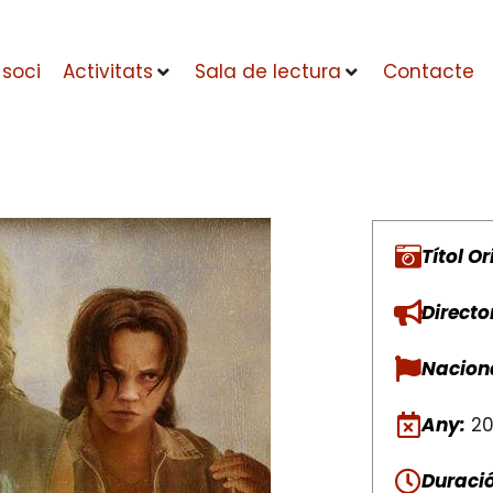
 soci
Activitats
Sala de lectura
Contacte
Títol Or
Directo
Naciona
Any:
20
Duració