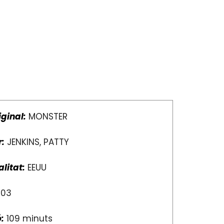
iginal:
MONSTER
r:
JENKINS, PATTY
litat:
EEUU
03
:
109 minuts