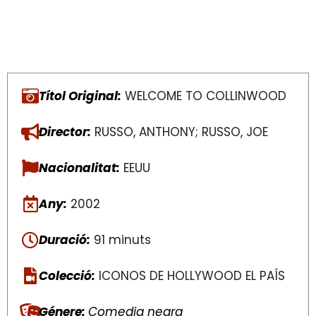
Títol Original:
WELCOME TO COLLINWOOD
Director:
RUSSO, ANTHONY; RUSSO, JOE
Nacionalitat:
EEUU
Any:
2002
Duració:
91 minuts
Colecció:
ICONOS DE HOLLYWOOD EL PAÍS
Génere:
Comedia negra