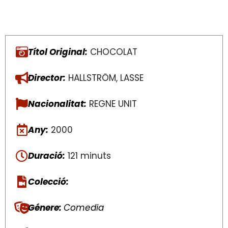
Títol Original:
CHOCOLAT
Director:
HALLSTRÖM, LASSE
Nacionalitat:
REGNE UNIT
Any:
2000
Duració:
121 minuts
Colecció:
Génere:
Comedia