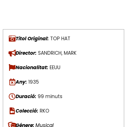
Títol Original:
TOP HAT
Director:
SANDRICH, MARK
Nacionalitat:
EEUU
Any:
1935
Duració:
99 minuts
Colecció:
RKO
Génere:
Musical