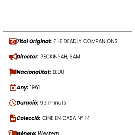
Títol Original:
THE DEADLY COMPANIONS
Director:
PECKINPAH, SAM
Nacionalitat:
EEUU
Any:
1961
Duració:
93 minuts
Colecció:
CINE EN CASA Nº 14
Génere:
Western