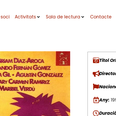
 soci
Activitats
Sala de lectura
Contacte
Títol Or
Directo
Naciona
Any:
19
Duració