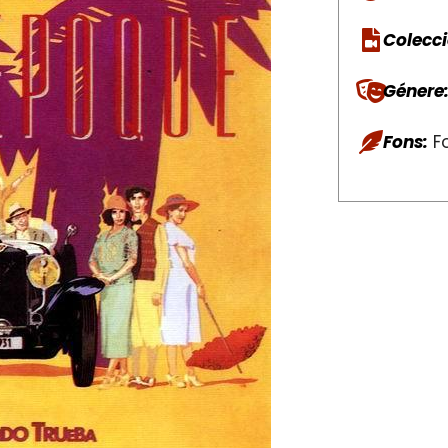
Colecci
Génere
Fons:
Fo