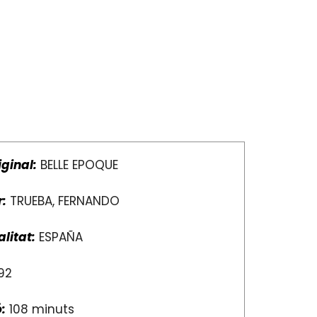
iginal:
BELLE EPOQUE
r:
TRUEBA, FERNANDO
litat:
ESPAÑA
92
:
108 minuts