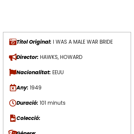
Títol Original:
I WAS A MALE WAR BRIDE
Director:
HAWKS, HOWARD
Nacionalitat:
EEUU
Any:
1949
Duració:
101 minuts
Colecció:
Génere: