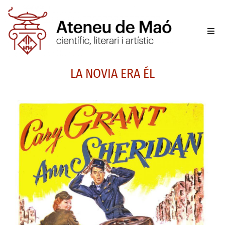
L’aten
LA NOVIA ERA ÉL
Fer-se
Activit
Sala d
Conta