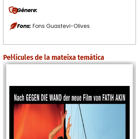
Génere:
Fons:
Fons Guastevi-Olives
Pel·lícules de la mateixa temàtica