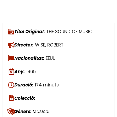
Títol Original:
THE SOUND OF MUSIC
Director:
WISE, ROBERT
Nacionalitat:
EEUU
Any:
1965
Duració:
174 minuts
Colecció:
Génere:
Musical