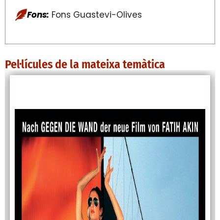
Fons:
Fons Guastevi-Olives
Pel·lícules de la mateixa temàtica