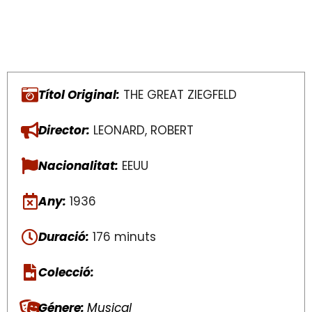
Títol Original:
THE GREAT ZIEGFELD
Director:
LEONARD, ROBERT
Nacionalitat:
EEUU
Any:
1936
Duració:
176 minuts
Colecció:
Génere:
Musical