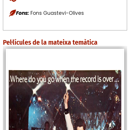
Fons:
Fons Guastevi-Olives
Pel·lícules de la mateixa temàtica