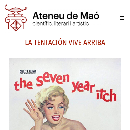
L’aten
LA TENTACIÓN VIVE ARRIBA
Fer-se
Activit
Sala d
Conta