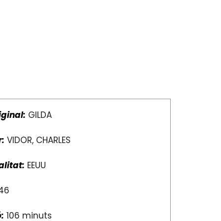
iginal:
GILDA
r:
VIDOR, CHARLES
litat:
EEUU
46
:
106 minuts