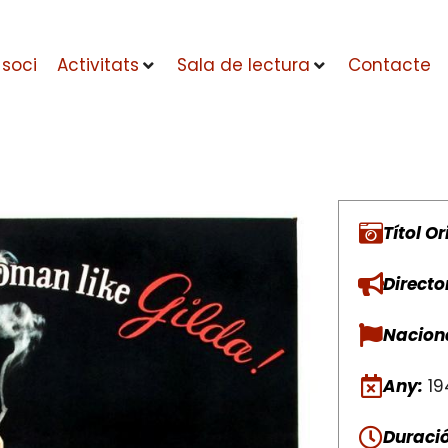
 soci
Activitats
Sala de lectura
Contacte
Títol Or
Directo
Naciona
Any:
19
Duració