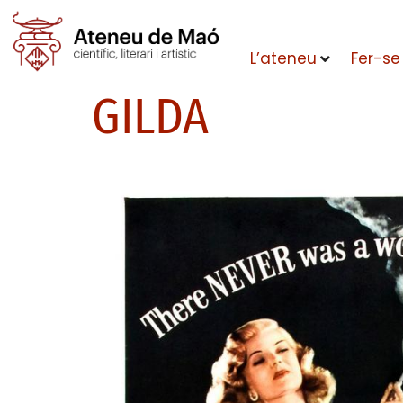
L’ateneu
Fer-se
GILDA