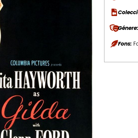
Colecci
Génere
Fons:
Fo