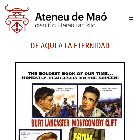
L’aten
DE AQUÍ A LA ETERNIDAD
Fer-se
Activit
Sala d
Conta