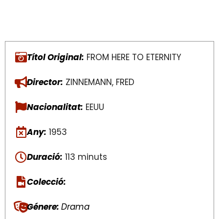
Títol Original:
FROM HERE TO ETERNITY
Director:
ZINNEMANN, FRED
Nacionalitat:
EEUU
Any:
1953
Duració:
113 minuts
Colecció:
Génere:
Drama