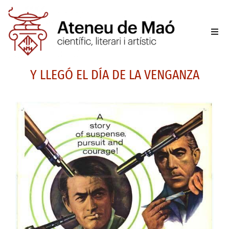
L’aten
Y LLEGÓ EL DÍA DE LA VENGANZA
Fer-se
Activit
Sala d
Conta