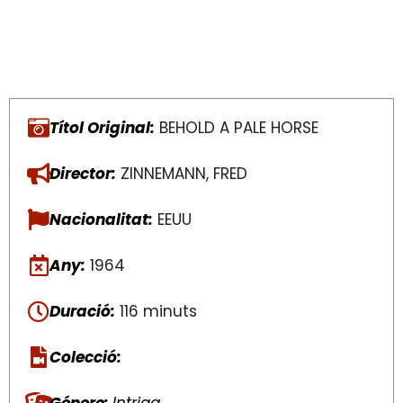
Títol Original:
BEHOLD A PALE HORSE
Director:
ZINNEMANN, FRED
Nacionalitat:
EEUU
Any:
1964
Duració:
116 minuts
Colecció:
Génere:
Intriga