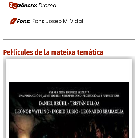
Génere:
Drama
Fons:
Fons Josep M. Vidal
Pel·lícules de la mateixa temàtica