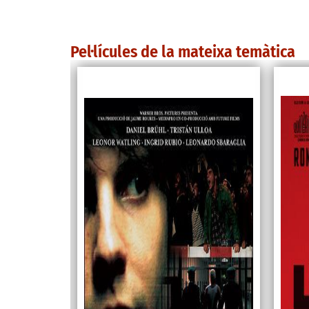
Pel·lícules de la mateixa temàtica