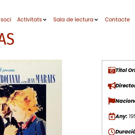
 soci
Activitats
Sala de lectura
Contacte
AS
Títol Or
Directo
Naciona
Any:
19
Duració