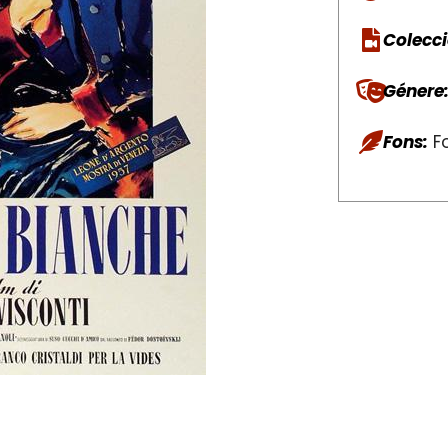
Colecci
Génere
Fons:
Fo