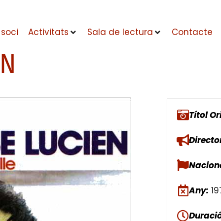
 soci
Activitats
Sala de lectura
Contacte
EN
Títol Or
Directo
Naciona
Any:
19
Duració