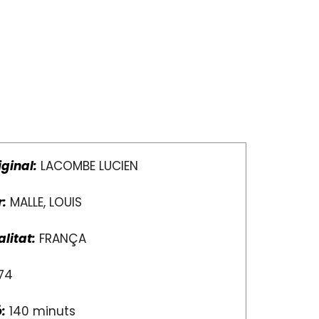
iginal:
LACOMBE LUCIEN
r:
MALLE, LOUIS
litat:
FRANÇA
74
:
140 minuts