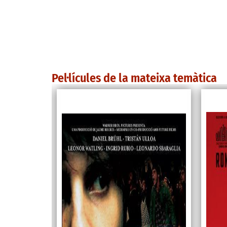
Pel·lícules de la mateixa temàtica