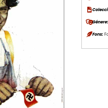
Colecci
Génere
Fons:
Fo