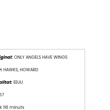
iginal:
ONLY ANGELS HAVE WINGS
r:
HAWKS, HOWARD
litat:
EEUU
67
:
116 minuts