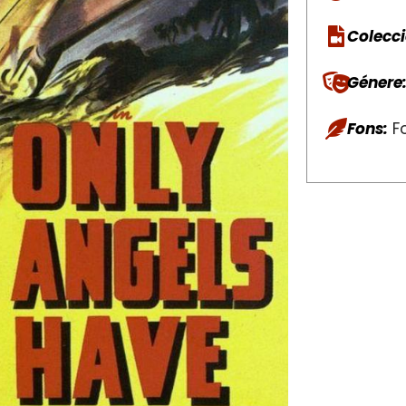
Colecci
Génere
Fons:
Fo