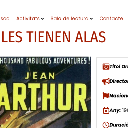
 soci
Activitats
Sala de lectura
Contacte
LES TIENEN ALAS
Títol Or
Directo
Naciona
Any:
19
Duració