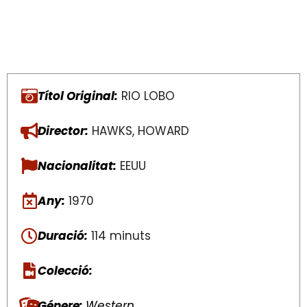
Títol Original:
RIO LOBO
Director:
HAWKS, HOWARD
Nacionalitat:
EEUU
Any:
1970
Duració:
114 minuts
Colecció:
Génere:
Western