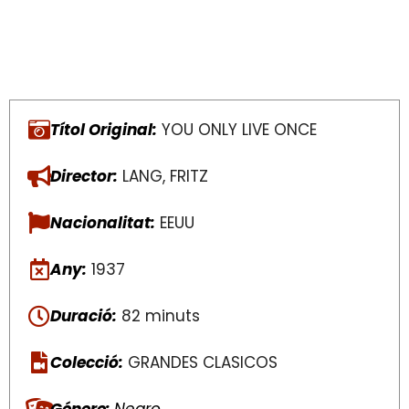
Títol Original:
YOU ONLY LIVE ONCE
Director:
LANG, FRITZ
Nacionalitat:
EEUU
Any:
1937
Duració:
82 minuts
Colecció:
GRANDES CLASICOS
Génere:
Negro