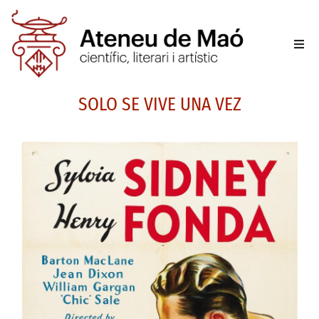
L’aten
SOLO SE VIVE UNA VEZ
Fer-se
Activit
Sala d
Conta