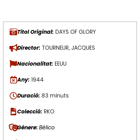
Títol Original:
DAYS OF GLORY
Director:
TOURNEUR, JACQUES
Nacionalitat:
EEUU
Any:
1944
Duració:
83 minuts
Colecció:
RKO
Génere:
Bélico