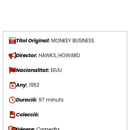
Títol Original:
MONKEY BUSINESS
Director:
HAWKS, HOWARD
Nacionalitat:
EEUU
Any:
1952
Duració:
97 minuts
Colecció:
Génere:
Comedia