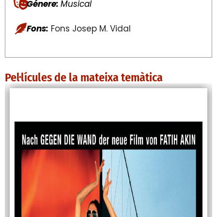
Génere:
Musical
Fons:
Fons Josep M. Vidal
Pel·lícules de la mateixa temàtica