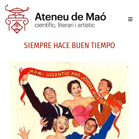
L’aten
SIEMPRE HACE BUEN TIEMPO
Fer-se
Activit
Sala d
Conta